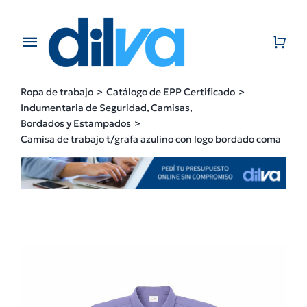
Skip
to
content
Toggle
Navigation
Home
Ropa de trabajo
Catálogo de EPP Certificado
Indumentaria de Seguridad
Camisas
EMPRESA
Bordados y Estampados
Camisa de trabajo t/grafa azulino con logo bordado coma
PRODUCTOS
CATÁLOGO
CONTACTO
BLOG