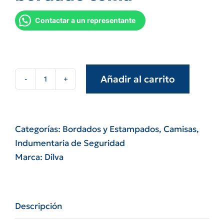
Contactar a un representante
Añadir al carrito
Camisa
de
trabajo
t/grafa
Categorías:
Bordados y Estampados
,
Camisas
,
azulino
Indumentaria de Seguridad
con
Marca:
Dilva
logo
bordado
coma
Descripción
cantidad