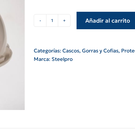
Añadir al carrito
Casco
de
seguridad
spc
Categorías:
Cascos, Gorras y Cofias
,
Prote
221
Marca:
Steelpro
blanco
steelpro
cantidad