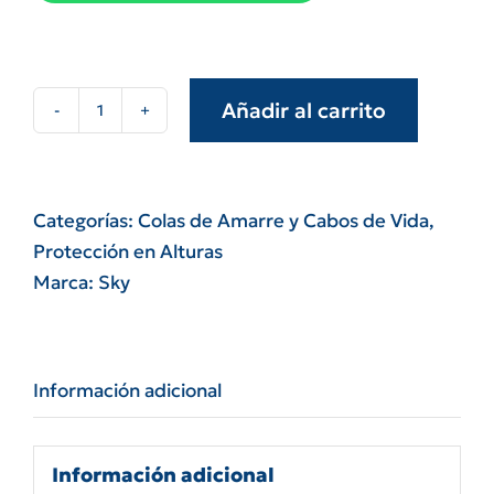
Añadir al carrito
Cola
de
amarre
elastizada
Categorías:
Colas de Amarre y Cabos de Vida
,
1,5
Protección en Alturas
mts
Marca:
Sky
Musitani
cantidad
Información adicional
Información adicional