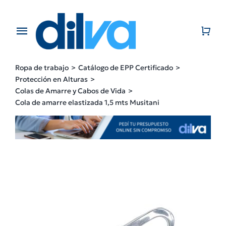
Skip
to
content
Toggle
Navigation
Home
Ropa de trabajo
Catálogo de EPP Certificado
Protección en Alturas
EMPRESA
Colas de Amarre y Cabos de Vida
Cola de amarre elastizada 1,5 mts Musitani
PRODUCTOS
CATÁLOGO
CONTACTO
BLOG