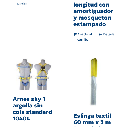
longitud con
carrito
amortiguador
y mosqueton
estampado
Añadir al
Details
carrito
Arnes sky 1
argolla sin
cola standard
Eslinga textil
10404
60 mm x 3 m