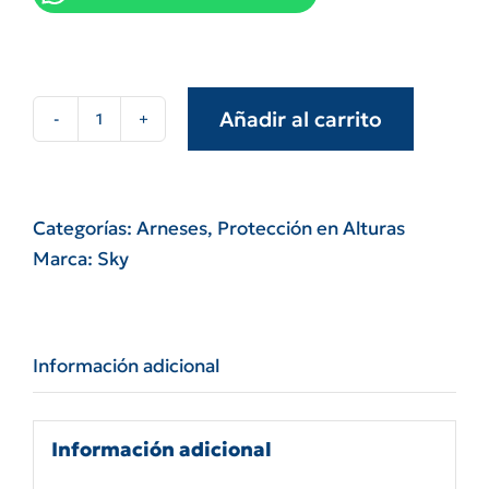
Añadir al carrito
Cinturón
liniero
Sky
con
Categorías:
Arneses
,
Protección en Alturas
cabo
Marca:
Sky
de
vida
fijo
Información adicional
1,5
mts
sky10405e
Información adicional
cantidad