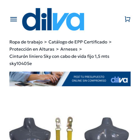
Skip
to
content
Toggle
Navigation
Home
Ropa de trabajo
Catálogo de EPP Certificado
Protección en Alturas
Arneses
EMPRESA
Cinturón liniero Sky con cabo de vida fijo 1,5 mts
sky10405e
PRODUCTOS
CATÁLOGO
CONTACTO
BLOG