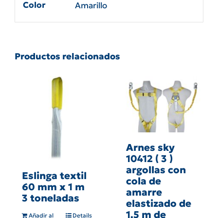
Color
Amarillo
Productos relacionados
Arnes sky
10412 ( 3 )
argollas con
Eslinga textil
cola de
60 mm x 1 m
amarre
3 toneladas
elastizado de
1.5 m de
Añadir al
Details