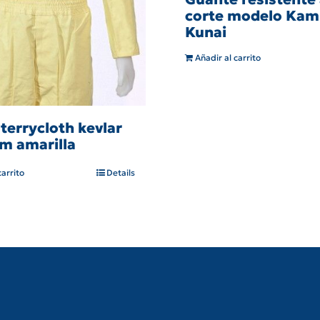
corte modelo Ka
Kunai
Añadir al carrito
terrycloth kevlar
cm amarilla
carrito
Details