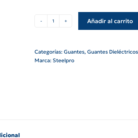
Añadir al carrito
Guante
Dieléctrico
clase
00
Categorías:
Guantes
,
Guantes Dieléctricos
boldt
Marca:
Steelpro
2500
volts
cantidad
icional