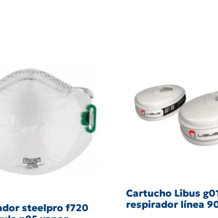
Cartucho Libus g0
respirador línea 
ador steelpro f720