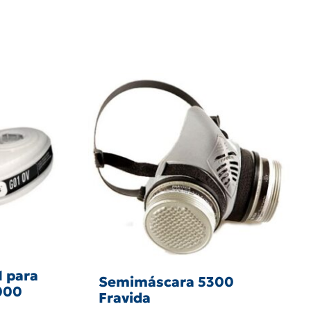
1 para
Semimáscara 5300
9000
Fravida