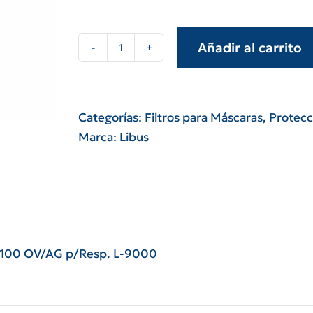
Añadir al carrito
Kit
cartuchos
xp100
ov/ag
Categorías:
Filtros para Máscaras
,
Protecc
p/resp.
Marca:
Libus
l-
9000
libus
cantidad
P100 OV/AG p/Resp. L-9000