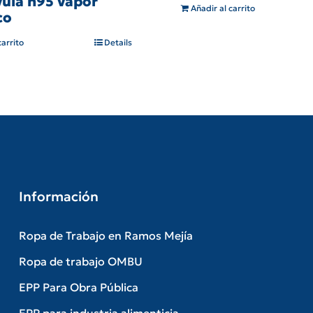
vula n95 vapor
Añadir al carrito
co
carrito
Details
Información
Ropa de Trabajo en Ramos Mejía
Ropa de trabajo OMBU
EPP Para Obra Pública
EPP para industria alimenticia