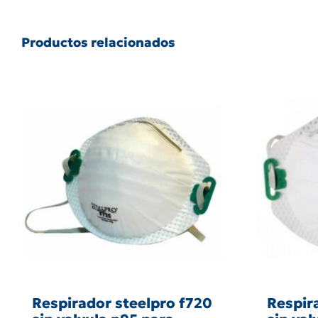
Productos relacionados
Respirador steelpro f720
Respir