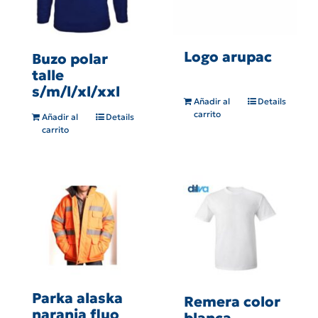
Logo arupac
Buzo polar
talle
s/m/l/xl/xxl
Añadir al
Details
carrito
Añadir al
Details
carrito
Parka alaska
Remera color
naranja fluo
blanca