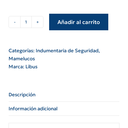
Añadir al carrito
Mameluco
modelo
sl127s
t
Categorías:
Indumentaria de Seguridad
,
talles
Mamelucos
l
Marca:
Libus
al
xxl
sol
Descripción
s/b
(tivek)
Información adicional
cantidad