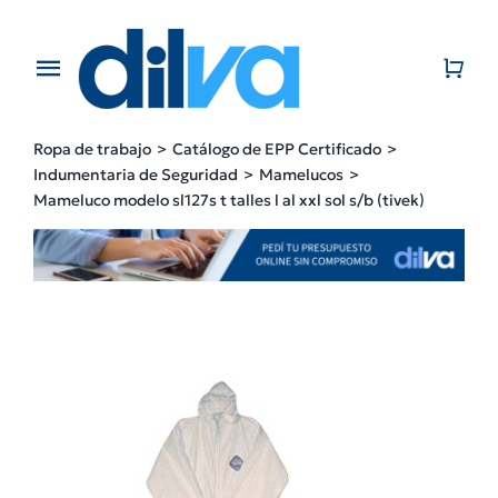
Skip
to
content
Toggle
Navigation
Home
Ropa de trabajo
Catálogo de EPP Certificado
Indumentaria de Seguridad
Mamelucos
EMPRESA
Mameluco modelo sl127s t talles l al xxl sol s/b (tivek)
PRODUCTOS
CATÁLOGO
CONTACTO
BLOG