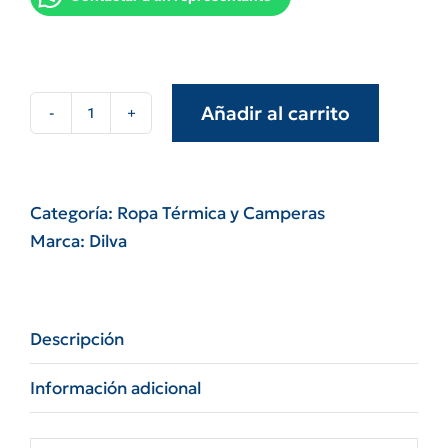
Añadir al carrito
Mameluco
térmico
trucker
Dilva
Categoría:
Ropa Térmica y Camperas
cantidad
Marca:
Dilva
Descripción
Información adicional