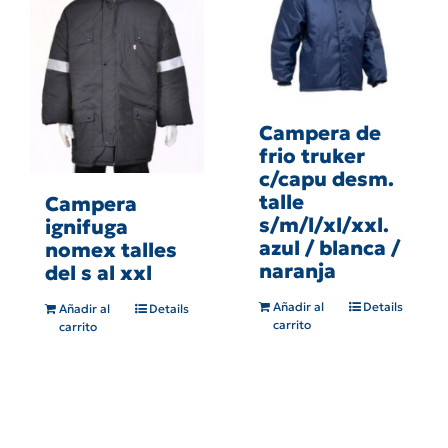
Campera de
frio truker
c/capu desm.
talle
Campera
s/m/l/xl/xxl.
ignifuga
azul / blanca /
nomex talles
naranja
del s al xxl
Añadir al
Details
Añadir al
Details
carrito
carrito