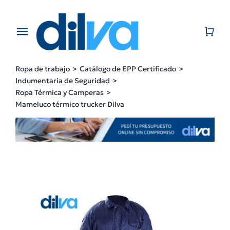
Skip
to
content
Toggle
Navigation
Home
Ropa de trabajo
Catálogo de EPP Certificado
Indumentaria de Seguridad
EMPRESA
Ropa Térmica y Camperas
Mameluco térmico trucker Dilva
PRODUCTOS
CATÁLOGO
CONTACTO
BLOG