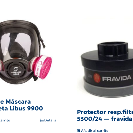
ace Máscara
ta Libus 9900
Protector resp.filt
5300/24 — fravida
carrito
Details
Añadir al carrito