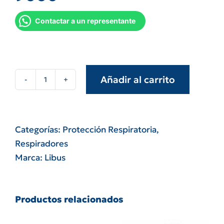
Contactar a un representante
Añadir al carrito
Repuesto
correa
respirador
Libus
Categorías:
Protección Respiratoria
,
serie
Respiradores
9000
Marca:
Libus
cantidad
Productos relacionados