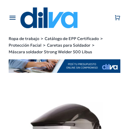
Skip
to
content
Toggle
Navigation
Home
Ropa de trabajo
Catálogo de EPP Certificado
Protección Facial
Caretas para Soldador
EMPRESA
Máscara soldador Strong Welder 500 Libus
PRODUCTOS
CATÁLOGO
CONTACTO
BLOG