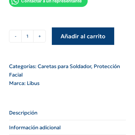
Contactar a un representante
Añadir al carrito
Máscara
soldador
Strong
Welder
Categorías:
Caretas para Soldador
,
Protección
500
Facial
Libus
Marca:
Libus
cantidad
Descripción
Información adicional