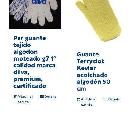
Par guante
tejido
algodon
Guante
moteado g7 1º
Terryclot
calidad marca
Kevlar
dilva,
acolchado
premium,
algodón 50
certificado
cm
Añadir al
Details
Añadir al
Details
carrito
carrito