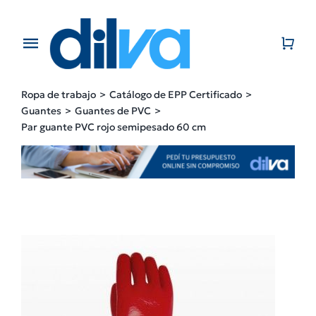
Skip
to
content
Toggle
Navigation
Home
Ropa de trabajo
Catálogo de EPP Certificado
Guantes
Guantes de PVC
EMPRESA
Par guante PVC rojo semipesado 60 cm
PRODUCTOS
CATÁLOGO
CONTACTO
BLOG