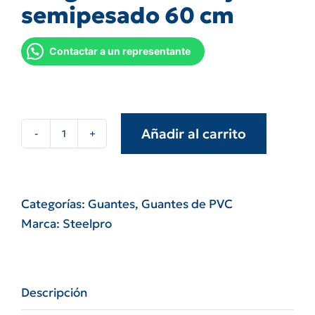
semipesado 60 cm
Contactar a un representante
Añadir al carrito
Par
guante
PVC
rojo
Categorías:
Guantes
,
Guantes de PVC
semipesado
Marca:
Steelpro
60
cm
cantidad
Descripción