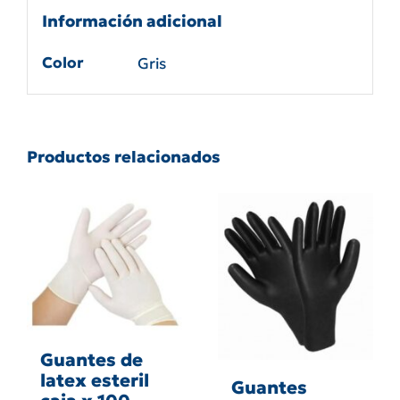
cantidad
Información adicional
Color
Gris
Productos relacionados
Guantes de
latex esteril
Guantes