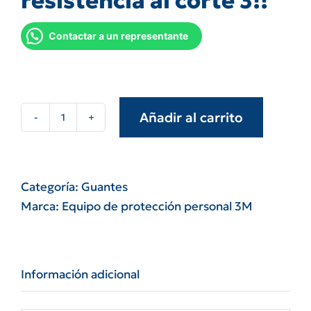
resistencia al corte 3!!
Contactar a un representante
Añadir al carrito
Par
guante
terrycloth
algodon
Categoría:
Guantes
pesado
Marca:
Equipo de protección personal 3M
forte
resistencia
al
Información adicional
corte
3!!