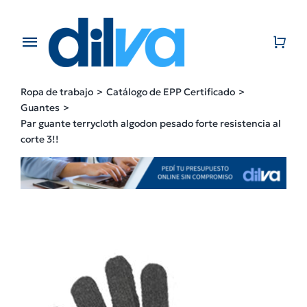
Skip
to
content
Toggle
Navigation
Home
Ropa de trabajo
Catálogo de EPP Certificado
Guantes
EMPRESA
Par guante terrycloth algodon pesado forte resistencia al
corte 3!!
PRODUCTOS
CATÁLOGO
CONTACTO
BLOG