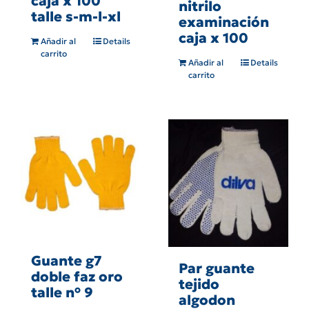
caja x 100
nitrilo
talle s-m-l-xl
examinación
caja x 100
Añadir al
Details
carrito
Añadir al
Details
carrito
Guante g7
Par guante
doble faz oro
tejido
talle n° 9
algodon