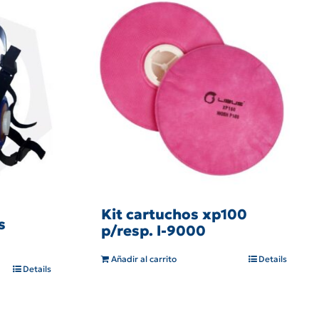
Kit cartuchos xp100
s
p/resp. l-9000
Añadir al carrito
Details
Details