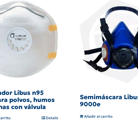
ador Libus n95
Semimáscara Libu
ara polvos, humos
9000e
nas con válvula
Añadir al carrito
carrito
Details