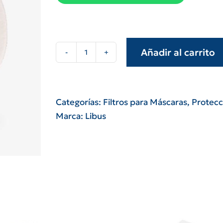
Añadir al carrito
Prefiltro
Libus
partículas
p95
Categorías:
Filtros para Máscaras
,
Protecc
para
Marca:
Libus
respirador
9000
cantidad