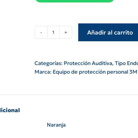
Añadir al carrito
Protector
auditivo
3M
1100
Categorías:
Protección Auditiva
,
Tipo End
de
Marca:
Equipo de protección personal 3M
espuma
endoaural
NRR
29
icional
dB
cantidad
Naranja