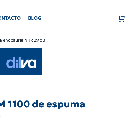
ONTACTO
BLOG
ma endoaural NRR 29 dB
3M 1100 de espuma
B