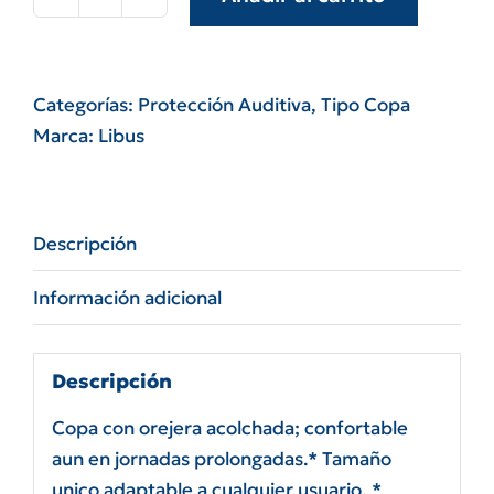
Protector
auditivo
copa
libus
Categorías:
Protección Auditiva
,
Tipo Copa
alternative
Marca:
Libus
nrr
22
db
Descripción
cantidad
Información adicional
Descripción
Copa con orejera acolchada; confortable
aun en jornadas prolongadas.* Tamaño
unico adaptable a cualquier usuario. *