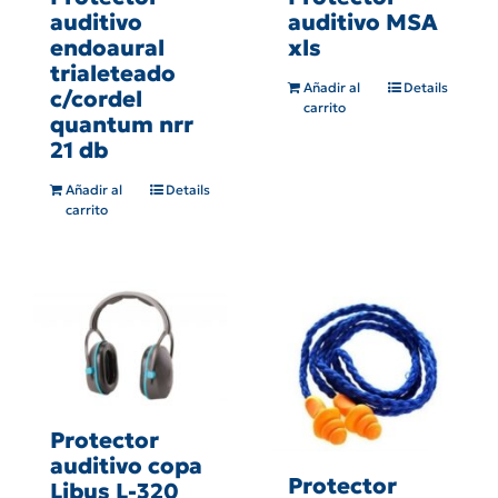
auditivo
auditivo MSA
endoaural
xls
trialeteado
Añadir al
Details
c/cordel
carrito
quantum nrr
21 db
Añadir al
Details
carrito
Protector
auditivo copa
Protector
Libus L-320