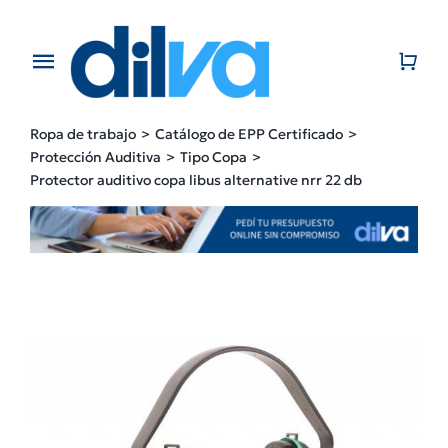
Skip
to
content
Toggle
Navigation
Home
Ropa de trabajo
Catálogo de EPP Certificado
Protección Auditiva
Tipo Copa
EMPRESA
Protector auditivo copa libus alternative nrr 22 db
PRODUCTOS
CATÁLOGO
CONTACTO
BLOG