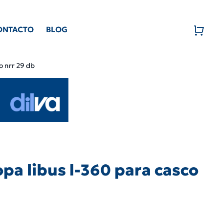
ONTACTO
BLOG
o nrr 29 db
opa libus l-360 para casco