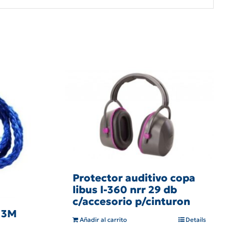
Protector auditivo copa
libus l-360 nrr 29 db
c/accesorio p/cinturon
o 3M
Añadir al carrito
Details