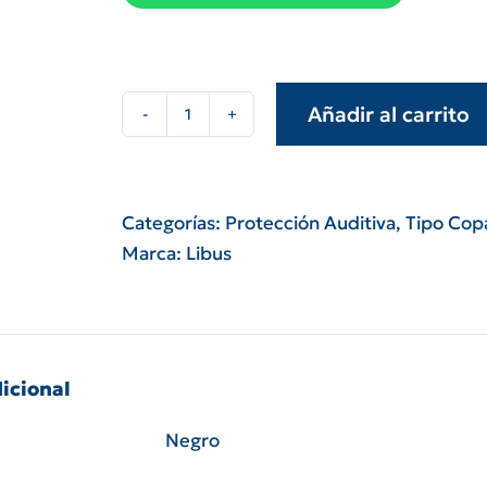
Añadir al carrito
Protector
auditivo
copa
libus
Categorías:
Protección Auditiva
,
Tipo Cop
l-
Marca:
Libus
360
para
casco
nrr
icional
29
db
Negro
cantidad