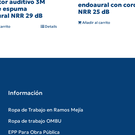
tor auditivo 3M
endoaural con cor
e espuma
NRR 25 dB
ral NRR 29 dB
Añadir al carrito
carrito
Details
Información
Ropa de Trabajo en Ramos Mejía
Ropa de trabajo OMBU
EPP Para Obra Pública