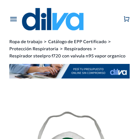
Skip
to
content
Toggle
Navigation
Home
Ropa de trabajo
Catálogo de EPP Certificado
Protección Respiratoria
Respiradores
EMPRESA
Respirador steelpro f720 con valvula n95 vapor organico
PRODUCTOS
CATÁLOGO
CONTACTO
BLOG