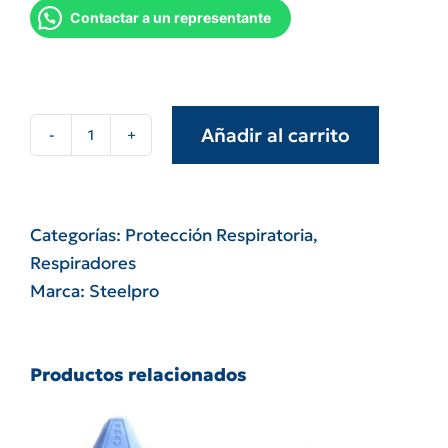
Contactar a un representante
Añadir al carrito
Respirador
steelpro
f720
con
Categorías:
Protección Respiratoria
,
valvula
Respiradores
n95
Marca:
Steelpro
vapor
organico
cantidad
Productos relacionados