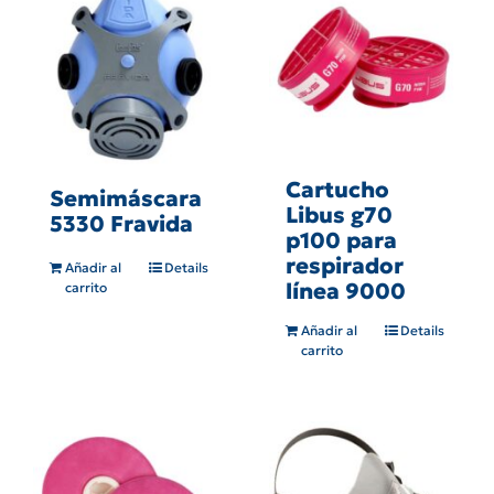
Cartucho
Semimáscara
Libus g70
5330 Fravida
p100 para
respirador
Añadir al
Details
línea 9000
carrito
Añadir al
Details
carrito