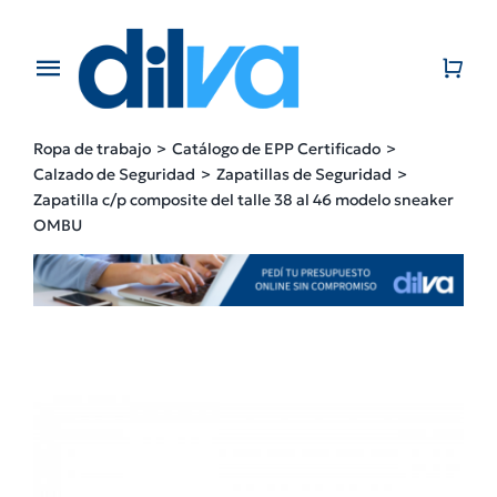
Skip
to
content
Toggle
Navigation
Home
Ropa de trabajo
Catálogo de EPP Certificado
Calzado de Seguridad
Zapatillas de Seguridad
EMPRESA
Zapatilla c/p composite del talle 38 al 46 modelo sneaker
OMBU
PRODUCTOS
CATÁLOGO
CONTACTO
BLOG