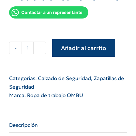
Contactar a un representante
Añadir al carrito
Zapatilla
c/p
composite
del
Categorías:
Calzado de Seguridad
,
Zapatillas de
talle
Seguridad
38
Marca:
Ropa de trabajo OMBU
al
46
modelo
Descripción
sneaker