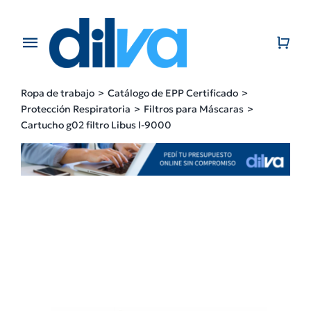
Skip
to
content
Toggle
Navigation
Home
Ropa de trabajo
Catálogo de EPP Certificado
Protección Respiratoria
Filtros para Máscaras
EMPRESA
Cartucho g02 filtro Libus l-9000
PRODUCTOS
CATÁLOGO
CONTACTO
BLOG