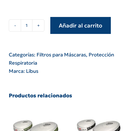
Añadir al carrito
Cartucho
g02
filtro
Libus
Categorías:
Filtros para Máscaras
,
Protección
l-
Respiratoria
9000
Marca:
Libus
cantidad
Productos relacionados