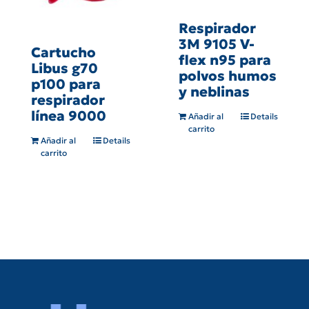
Respirador
3M 9105 V-
Cartucho
flex n95 para
Libus g70
polvos humos
p100 para
y neblinas
respirador
línea 9000
Añadir al
Details
carrito
Añadir al
Details
carrito