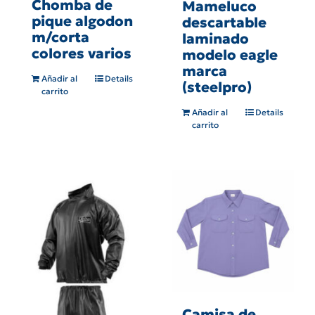
Chomba de
Mameluco
pique algodon
descartable
m/corta
laminado
colores varios
modelo eagle
marca
Añadir al
Details
(steelpro)
carrito
Añadir al
Details
carrito
Camisa de