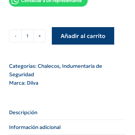
Contactar a un representante
Añadir al carrito
Chaleco
polar
talle
s/m/l/xl/xxl
Categorías:
Chalecos
,
Indumentaria de
cantidad
Seguridad
Marca:
Dilva
Descripción
Información adicional