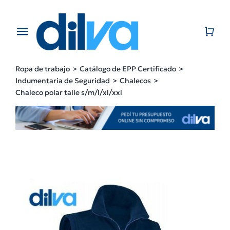
Skip
to
content
Toggle
Navigation
Home
Ropa de trabajo
Catálogo de EPP Certificado
Indumentaria de Seguridad
Chalecos
EMPRESA
Chaleco polar talle s/m/l/xl/xxl
PRODUCTOS
CATÁLOGO
CONTACTO
BLOG