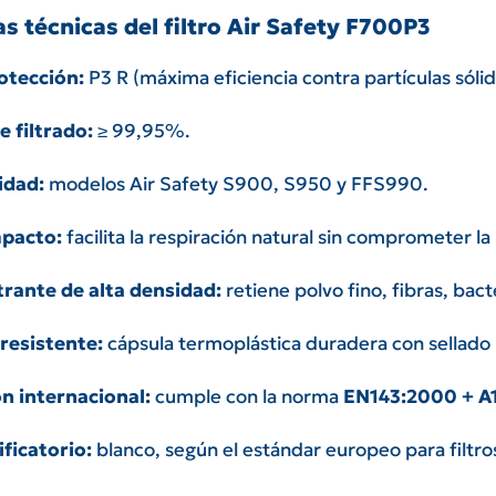
as técnicas del filtro Air Safety F700P3
otección:
P3 R (máxima eficiencia contra partículas sólida
e filtrado:
≥ 99,95%.
idad:
modelos Air Safety S900, S950 y FFS990.
pacto:
facilita la respiración natural sin comprometer la
ltrante de alta densidad:
retiene polvo fino, fibras, bac
resistente:
cápsula termoplástica duradera con sellado
ón internacional:
cumple con la norma
EN143:2000 + A
ificatorio:
blanco, según el estándar europeo para filtros