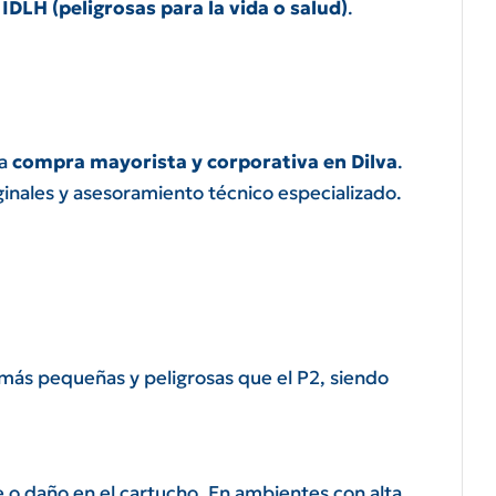
s
IDLH (peligrosas para la vida o salud)
.
ra
compra mayorista y corporativa en Dilva
.
ginales y asesoramiento técnico especializado.
 más pequeñas y peligrosas que el P2, siendo
e o daño en el cartucho. En ambientes con alta