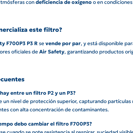
atmósferas con
deficiencia de oxígeno
o en condicione
rcializa este filtro?
ety F700P3 P3 R
se
vende por par
, y está disponible pa
ores oficiales de
Air Safety
, garantizando productos ori
ecuentes
hay entre un filtro P2 y un P3?
 un nivel de protección superior, capturando partículas
ntes con alta concentración de contaminantes.
empo debo cambiar el filtro F700P3?
 cuando se note resistencia al respirar, suciedad visibl