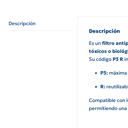
Descripción
Descripción
Es un
filtro anti
tóxicos o biológ
Su código
P3 R
in
P3:
máxima c
R:
reutiliza
Compatible con l
permitiendo una 