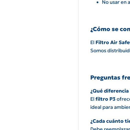
No usar en 
¿Cómo se come
El
Filtro Air Saf
Somos distribuid
Preguntas fr
¿Qué diferencia 
El
filtro P3
ofrece
ideal para ambie
¿Cada cuánto ti
Debe reemplazarse