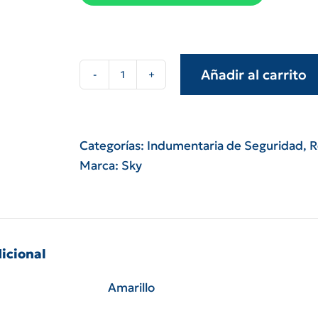
Añadir al carrito
Poncho
de
luvia
espesor
Categorías:
Indumentaria de Seguridad
,
R
0,10
Marca:
Sky
mm
amarillo
talle
unico
icional
100%
pvc
Amarillo
cantidad