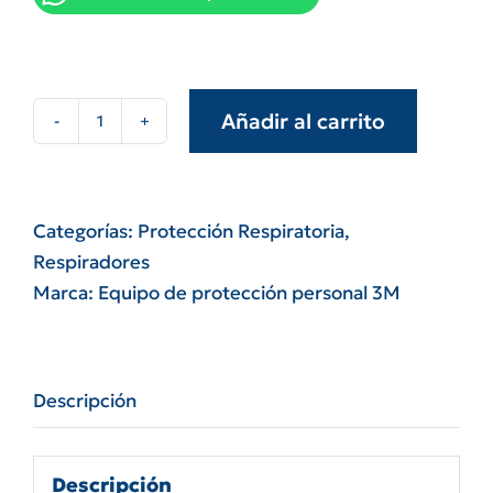
Añadir al carrito
Respirador
3m
8720
n95
Categorías:
Protección Respiratoria
,
para
Respiradores
polvos
Marca:
Equipo de protección personal 3M
humos
y
neblinas
Descripción
cantidad
Descripción