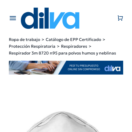
Skip
to
content
Toggle
Navigation
Home
Ropa de trabajo
Catálogo de EPP Certificado
Protección Respiratoria
Respiradores
EMPRESA
Respirador 3m 8720 n95 para polvos humos y neblinas
PRODUCTOS
CATÁLOGO
CONTACTO
BLOG