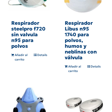
Respirador
Respirador
steelpro f720
Libus n95
sin valvula
1740 para
n95 para
polvos,
polvos
humos y
neblinas con
Añadir al
Details
válvula
carrito
Añadir al
Details
carrito